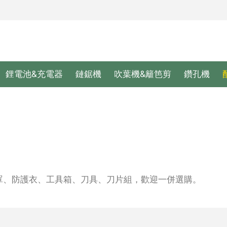
鋰電池&充電器
鏈鋸機
吹葉機&籬笆剪
鑽孔機
罩、防護衣、工具箱、刀具、刀片組，歡迎一併選購。