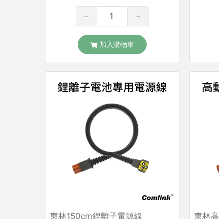
加入購物車
東林150cm鋰離子電源線
東林高