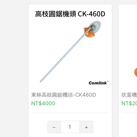
東林高枝圓鋸機頭-CK460D
吹葉機
NT$4000
NT$2