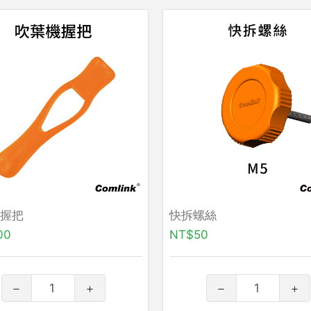
握把
快拆螺絲
00
NT$50