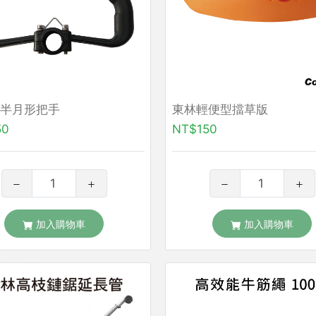
半月形把手
東林輕便型擋草版
50
NT$150
加入購物車
加入購物車